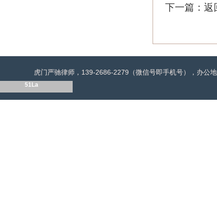
下一篇：
返
虎门严驰律师，139-2686-2279（微信号即手机号），
51La