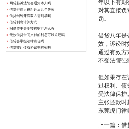
年以下有期
网贷起诉法院会通知本人吗
对其直接负
借贷担保人被起诉后几年失效
借贷纠纷开庭双方需到场吗
罚。
借贷利息计算方式
间借贷中夫妻转移财产怎么办
借贷八年是
无效借贷合同支付的利息可以返还吗
借贷会承担法律责任吗
效，诉讼时
借贷转让债权协议书有效吗
通过有效方
不受法院强
但如果存在
过权利、债
受法律保护
主张还款时
东莞虎门律
上一篇：
借