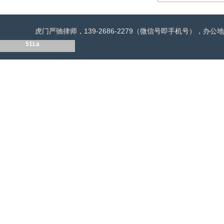
虎门严驰律师，139-2686-2279（微信号即手机号），
51La