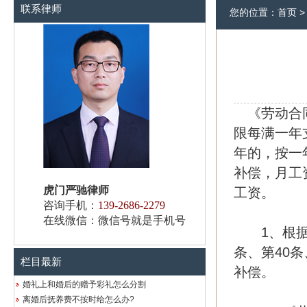
联系律师
您的位置：
首页
《劳动合同
限每满一年
年的，按一
补偿，月工
虎门严驰律师
工资。
咨询手机：
139-2686-2279
在线微信：微信号就是手机号
1、根据《
条、第40
栏目最新
补偿。
婚礼上和婚后的赠予彩礼怎么分割
离婚后抚养费不按时给怎么办?