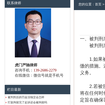
联系律师
您的位置：
首页
一、被判刑
被判刑后
1.如果被
虎门严驰律师
缴的措施。
咨询手机：
139-2686-2279
义务。
在线微信：微信号就是手机号
2.若被告
栏目最新
将在任何时
被判刑后的罚金没钱交会怎样
定旨在确保
打架拘留完了起诉还会被拘留吗