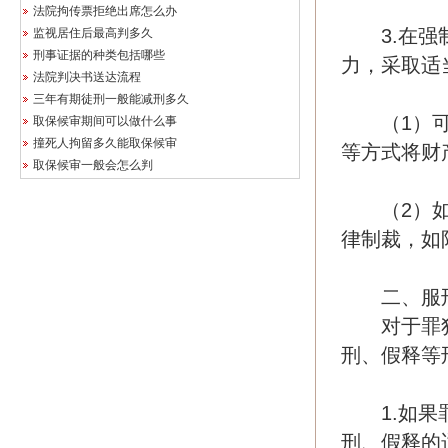
法院拘传票拒绝出席怎么办
3.在强制
监视居住后最高判多久
刑事证据的种类包括哪些
力，采取适
法院判决书送达流程
三年有期徒刑一般能减刑多久
（1）可以
取保候审期间可以做什么事
撞死人拘留多久能取保候审
等方式将财
取保候审一般会怎么判
（2）如果
律制裁，如
二、服刑
对于罪犯
刑、假释等
1.如果罪
刑、假释的