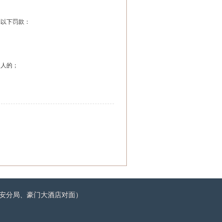
元以下罚款：
的人的；
门公安分局、豪门大酒店对面）