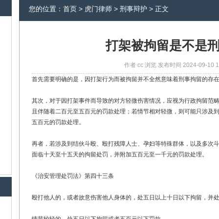
您的位置：
首页
>
虎门律师
>
刑事辩护
> 正文
打架被拘留是不是
作者
cc
浏览
发布时间
2024-09-10 1
首先需要明确的是，因打架行为而被拘留并不全然意味着刑事拘留的存
其次，对于因打架事件而导致的对方轻微伤害情况，应视为行政拘留范
且伴随着二百元至五百元的罚款处理；若情节相对轻微，则可能只涉及
五百元的罚款处理。
再者，若涉及到结伙斗殴、殴打残障人士、孕妇等特殊群体，以及多次
面临十天至十五天的拘留处罚，并附加五百元至一千元的罚款处理。
《治安管理处罚法》第四十三条
殴打他人的，或者故意伤害他人身体的，处五日以上十日以下拘留，并