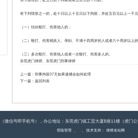
情节较轻的，处五日以下拘留或者五百元以下罚款。
有下列情形之一的，处十日以上十五日以下拘留，并处五百元以上一千
（一）结伙殴打、伤害他人的；
（二）殴打、伤害残疾人、孕妇、不满十四周岁的人或者六十周岁以上
（三）多次殴打、伤害他人或者一次殴打、伤害多人的。
东莞虎门律师
、
东莞虎门刑事律师
上一篇：
刑事拘留37天如果逮捕会如何处理
下一篇：
返回列表
-2279（微信号即手机号），办公地址：东莞虎门镇工贸大厦B座11楼（虎
登陆管理
、
、 技术支持：
律师名站网