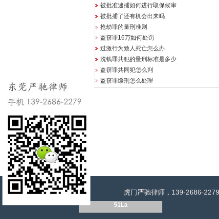
被批准逮捕如何进行取保候审
被批捕了还有机会出来吗
抢劫罪的量刑准则
盗窃罪16万如何处罚
过激行为致人死亡怎么办
洗钱罪共犯的量刑标准是多少
盗窃罪共同犯怎么判
盗窃罪缓刑怎么处理
虎门严驰律师，139-2686
51La