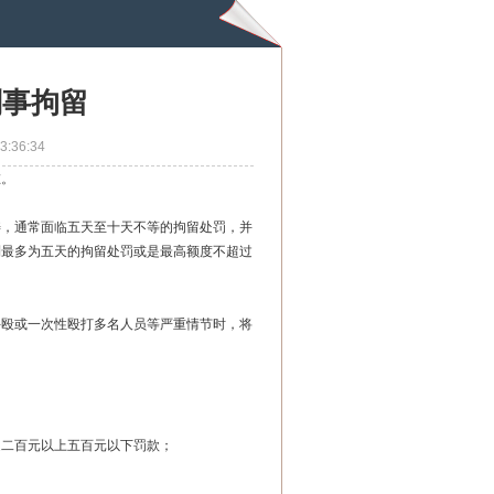
刑事拘留
3:36:34
在。
畴，通常面临五天至十天不等的拘留处罚，并
到最多为五天的拘留处罚或是最高额度不超过
斗殴或一次性殴打多名人员等严重情节时，将
处二百元以上五百元以下罚款；