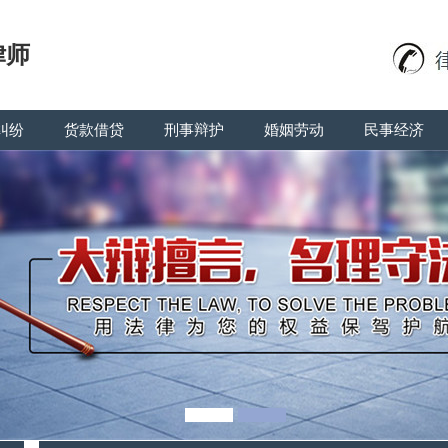
律师
纠纷
货款借贷
刑事辩护
婚姻劳动
民事经济