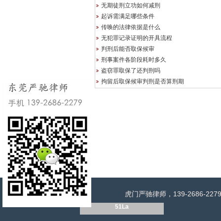
无期徒刑立功如何减刑
起诉需满足哪些条件
传唤的法律依据是什么
无犯罪记录证明的开具流程
判刑后能否取保候审
刑事案件各阶段耗时多久
盗窃罪取保了还判刑吗
拘留后取保候审判刑是否算刑期
虎门严驰律师，139-2686
51La