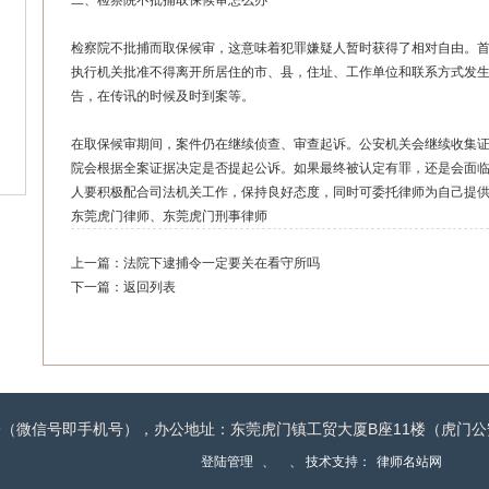
二、检察院不批捕取保候审怎么办
检察院不批捕而取保候审，这意味着犯罪嫌疑人暂时获得了相对自由。
执行机关批准不得离开所居住的市、县，住址、工作单位和联系方式发
告，在传讯的时候及时到案等。
在取保候审期间，案件仍在继续侦查、审查起诉。公安机关会继续收集
院会根据全案证据决定是否提起公诉。如果最终被认定有罪，还是会面
人要积极配合司法机关工作，保持良好态度，同时可委托律师为自己提
东莞虎门律师
、
东莞虎门刑事律师
上一篇：
法院下逮捕令一定要关在看守所吗
下一篇：
返回列表
-2279（微信号即手机号），办公地址：东莞虎门镇工贸大厦B座11楼（虎
登陆管理
、
、 技术支持：
律师名站网