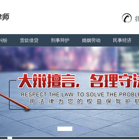
律师
纠纷
货款借贷
刑事辩护
婚姻劳动
民事经济