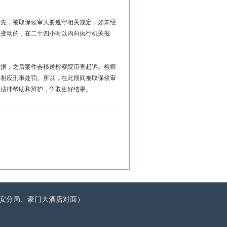
首先，被取保候审人要遵守相关规定，如未经
生变动的，在二十四小时以内向执行机关报
证据，之后案件会移送检察院审查起诉。检察
临相应刑事处罚。所以，在此期间被取保候审
供法律帮助和辩护，争取更好结果。
门公安分局、豪门大酒店对面）