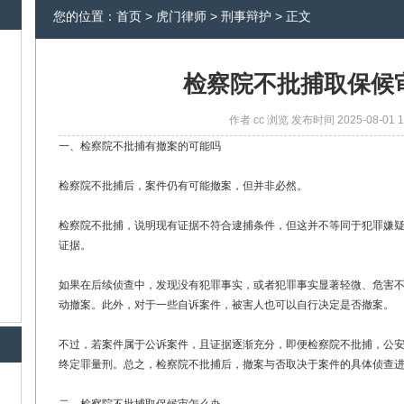
您的位置：
首页
>
虎门律师
>
刑事辩护
> 正文
检察院不批捕取保候
作者
cc
浏览
发布时间
2025-08-01 1
一、检察院不批捕有撤案的可能吗
检察院不批捕后，案件仍有可能撤案，但并非必然。
检察院不批捕，说明现有证据不符合逮捕条件，但这并不等同于犯罪嫌
证据。
如果在后续侦查中，发现没有犯罪事实，或者犯罪事实显著轻微、危害
动撤案。此外，对于一些自诉案件，被害人也可以自行决定是否撤案。
不过，若案件属于公诉案件，且证据逐渐充分，即便检察院不批捕，公
终定罪量刑。总之，检察院不批捕后，撤案与否取决于案件的具体侦查