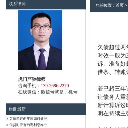
联系律师
您的位置：
首页
欠债超过两
时效一般为
诉。准备好
借条、转账
虎门严驰律师
咨询手机：
139-2686-2279
若已超三年
在线微信：微信号就是手机号
让债务人重
新计算诉讼
栏目最新
明在持续主
欠债超过两年该如何处理
借贷时没有约定利息咋办