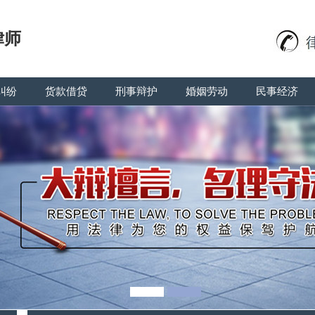
律师
纠纷
货款借贷
刑事辩护
婚姻劳动
民事经济