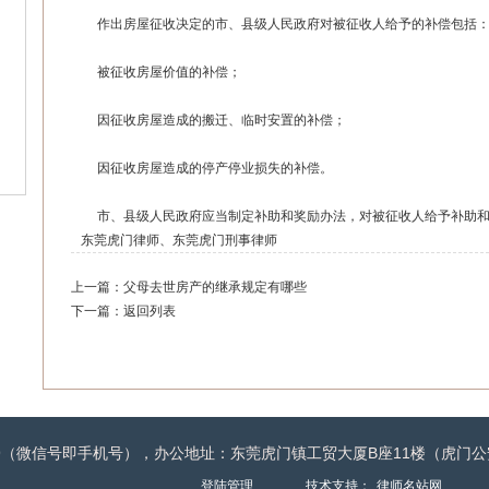
作出房屋征收决定的市、县级人民政府对被征收人给予的补偿包括
被征收房屋价值的补偿；
因征收房屋造成的搬迁、临时安置的补偿；
因征收房屋造成的停产停业损失的补偿。
市、县级人民政府应当制定补助和奖励办法，对被征收人给予补助和
东莞虎门律师
、
东莞虎门刑事律师
上一篇：
父母去世房产的继承规定有哪些
下一篇：
返回列表
-2279（微信号即手机号），办公地址：东莞虎门镇工贸大厦B座11楼（虎
登陆管理
、
、 技术支持：
律师名站网