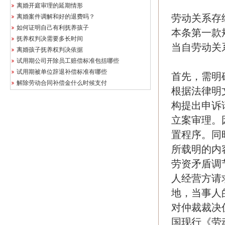
离婚开庭审理的延期情形
劳动关系存
离婚案件调解和好的退费吗？
如何证明自己有利抚养孩子
本条第一款
抚养权判决需要多长时间
当自劳动关
离婚孩子抚养权判决依据
试用期公司开除员工赔偿标准包括哪些
试用期被单位辞退补偿标准有哪些
首先，需明
解除劳动合同补偿金什么时候支付
根据法律明
构提出申诉
立案审理。
置程序。同
所载明的内
劳资矛盾调
人经营方请
地，当事人
对仲裁裁决
国现行《劳