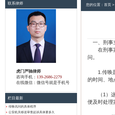
联系律师
您的位置：
首页
一、刑事
在刑事案
问。
虎门严驰律师
1.传唤是
咨询手机：
139-2686-2279
的时间、地
在线微信：微信号就是手机号
（1）这一
栏目最新
便及时处理
传唤讯问的具体程序
公安机关移送审查起诉具体要多久