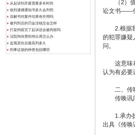
（2）值得
从起诉到开庭需要多长时间
讼文书——
收到逮捕通知书多久会判刑
谅解书对案件结果有作用吗
被判刑后的罚金没钱交会怎样
2.根据我
打架拘留完了起诉还会被拘留吗
的犯罪嫌疑
法院拘传票拒绝出席怎么办
监视居住后最高判多久
问。
刑事证据的种类包括哪些
这意味着
认为有必要
二、传唤
传唤讯问
1.承办执
出具《传唤