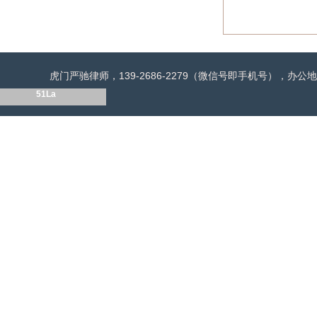
虎门严驰律师，139-2686-2279（微信号即手机号），
51La