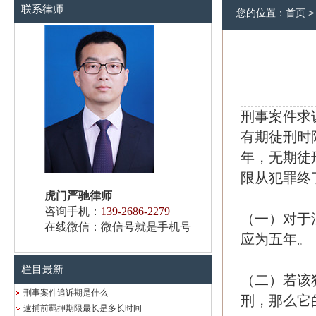
联系律师
您的位置：
首页
刑事案件求
有期徒刑时
年，无期徒
限从犯罪终
虎门严驰律师
咨询手机：
139-2686-2279
（一）对于
在线微信：微信号就是手机号
应为五年。
栏目最新
（二）若该
刑事案件追诉期是什么
刑，那么它
逮捕前羁押期限最长是多长时间