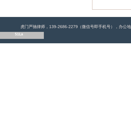
虎门严驰律师，139-2686-2279（微信号即手机号），
51La