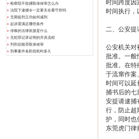
时间跨度因
检察院不批捕取保候审怎么办
时间执行，
法院下逮捕令一定要关在看守所吗
无期徒刑立功如何减刑
起诉需满足哪些条件
二、公安提
传唤的法律依据是什么
无犯罪记录证明的开具流程
判刑后能否取保候审
公安机关对
刑事案件各阶段耗时多久
批准。一般
批准。在特
于流窜作案
时间可以延
捕书后的七
安提请逮捕
行，防止超
护，同时也
东莞虎门律