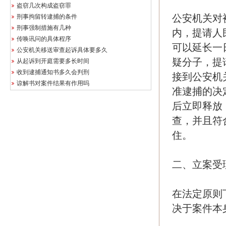
盗窃几次构成盗窃罪
公安机关对
刑事拘留转逮捕的条件
刑事强制措施有几种
内，提请人
传唤讯问的具体程序
可以延长一
公安机关移送审查起诉具体要多久
疑分子，提
从起诉到开庭需要多长时间
收到逮捕通知书多久会判刑
接到公安机
谅解书对案件结果有作用吗
准逮捕的决
后立即释放
查，并且符
住。
二、立案受
在法定原则
决于案件本