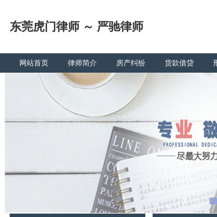
东莞虎门律师 ～ 严驰律师
网站首页
律师简介
房产纠纷
货款借贷