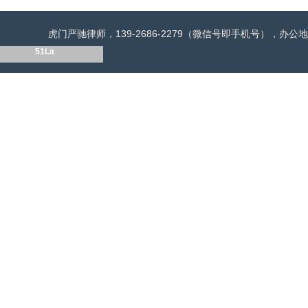
虎门严驰律师，139-2686-2279（微信号即手机号），
51La