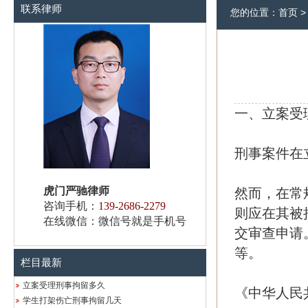
联系律师
您的位置：
首页
一、立案受
刑事案件在
虎门严驰律师
然而，在常
咨询手机：
139-2686-2279
则应在其被
在线微信：微信号就是手机号
交审查申请
等。
栏目最新
立案受理刑事拘留多久
《中华人民
学生打架伤亡刑事拘留几天