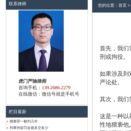
联系律师
您的位置：
首页
首先，我们
刑或拘役。
如果涉及到
虎门严驰律师
严论处。
咨询手机：
139-2686-2279
在线微信：微信号就是手机号
其次，我们
栏目最新
这是一种以
猥亵罪一般判几年
性地猥亵他
刑事拘留罚金最多交多少