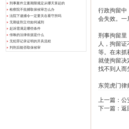
刑事案件立案期限规定从哪天算起的
行政拘留中
检察院不批捕取保候审怎么办
法院下逮捕令一定要关在看守所吗
会失效。一
无期徒刑立功如何减刑
起诉需满足哪些条件
刑事拘留里
传唤的法律依据是什么
无犯罪记录证明的开具流程
人，拘留证
判刑后能否取保候审
等。在未抓
就使拘留决
找不到人而
东莞虎门律
上一篇：
公
下一篇：
返