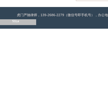
虎门严驰律师，139-2686-2279（微信号即手机号），
51La