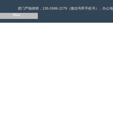
虎门严驰律师，139-2686-2279（微信号即手机号），
51La