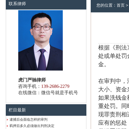
联系律师
您的位置：
首页
根据《刑法
处或单处罚
金。
虎门严驰律师
在审判中，
咨询手机：
139-2686-2279
大小、资金
在线微信：微信号就是手机号
如果洗钱金
重处罚。同
栏目最新
现罪责刑相
逮捕后会面临怎样的审判
应有的惩处
羁押后多久必须做出判刑决定