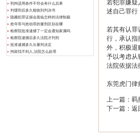
若犯罪嫌疑
刑拘适用条件不符会有什么后果
述自己罪行
判缓刑后多久能收到判决书
隐藏犯罪证据会面临怎样的法律制裁
抢夺罪与抢劫罪的量刑区别在哪
若其有认罪
检察院批准逮捕了一定会通知家属吗
行，承认指
检察院逮捕后多久法院才判刑
批准逮捕多久出量刑决定
外，积极退
拘留找不到人,法院怎么处理
予以考虑从
法院依据法
东莞虎门律
上一篇：
羁
下一篇：
返