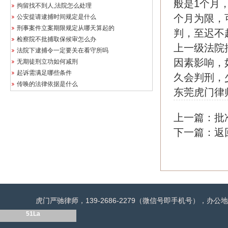
般是1个月
拘留找不到人,法院怎么处理
个月为限，
公安提请逮捕时间规定是什么
刑事案件立案期限规定从哪天算起的
判，至迟不
检察院不批捕取保候审怎么办
上一级法院
法院下逮捕令一定要关在看守所吗
因素影响，
无期徒刑立功如何减刑
起诉需满足哪些条件
久会判刑，
传唤的法律依据是什么
东莞虎门律
上一篇：
批
下一篇：
返
虎门严驰律师，139-2686-2279（微信号即手机号），
51La