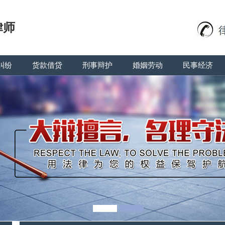
律师
纠纷
货款借贷
刑事辩护
婚姻劳动
民事经济