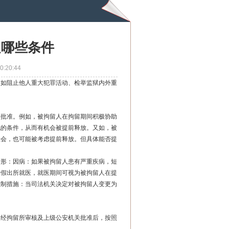
足哪些条件
0:20:44
，如阻止他人重大犯罪活动、检举监狱内外重
否批准。例如，被拘留人在拘留期间积极协助
现的条件，从而有机会被提前释放。又如，被
社会，也可能被考虑提前释放。但具体能否提
情形：因病：如果被拘留人患有严重疾病，短
请假出所就医，就医期间可视为被拘留人在提
强制措施：当司法机关决定对被拘留人变更为
，经拘留所审核及上级公安机关批准后，按照