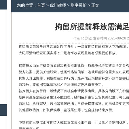
您的位置：
首页
>
虎门律师
>
刑事辩护
> 正文
拘留所提前释放需满
作者
cc
浏览
发布时间
2025-08-28 2
拘留所提前释放通常需满足以下条件：一是在拘留期间有重大立功表现
大犯罪活动经查证属实等；二是有悔改表现且确有必要提前释放。
提前释放由执行机关向原裁决机关提出建议，原裁决机关审查后决定是
警方破案，提供关键线索，使案件迅速侦破，这就可能符合重大立功表
拘留人真诚悔罪，积极改造自身行为，经评估认为提前释放不致再危害
前释放，要依据实际情况和相关法律规定严格审查决定。
被拘留人在拘留所一般情况下有机会申请提前出狱。具体分为以下几种
期内有生命危险或者生活不能自理，经拘留所主管公安机关批准，可以
前出狱。执行完毕：若拘留期限已满，自然会提前出狱。司法机关变更
其他强制措施，如取保候审、监视居住等，也会提前结束拘留。
申请提前出狱需由被拘留人或其近亲属提出申请，并提供相关证明材料